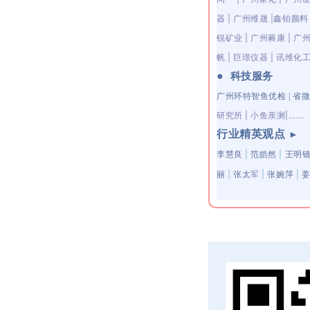
器
|
广州维晟
|
鑫铂颜料
锐矿业
| 广州蕤康 | 广
帆 | 巨璟仪器 | 讯维化工 
●
科技服务
广州环特智鱼优检 | 省微
研究所 | 小鱼亲测|......
行业精英观点
►
李慧良
|
范皓然
|
王明
丽
|
张太
军
|
张婉萍
|